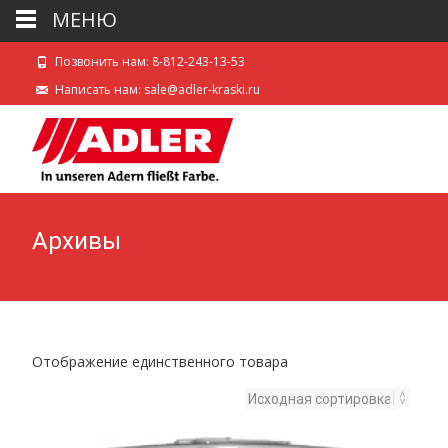
МЕНЮ
Позвонить нам: 8-812-243-13-53
Написать нам: sale@adler-kraski.ru
Архивы
Отображение единственного товара