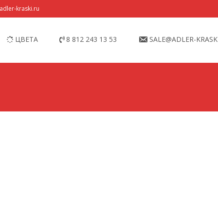
dler-kraski.ru
ЦВЕТА
8 812 243 13 53
SALE@ADLER-KRASK