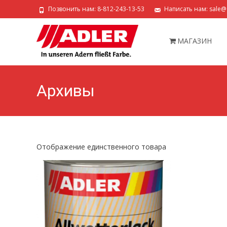
Позвонить нам: 8-812-243-13-53
Написать нам: sale@a
Перейти
к
МАГАЗИН
содержимому
Архивы
Отображение единственного товара