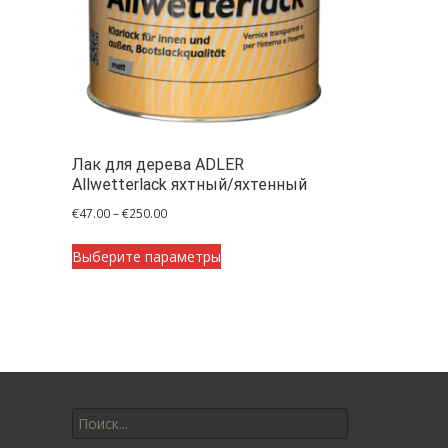
Лак для дерева ADLER
Allwetterlack яхтный/яхтенный
Диапазон
€
47.00
–
€
250.00
цен:
Этот
€47.00
Выберите параметры
товар
–
имеет
€250.00
несколько
вариаций.
Опции
можно
Искать:
выбрать
на