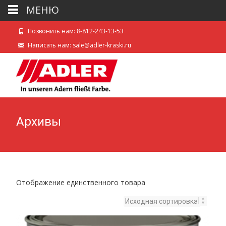
МЕНЮ
Позвонить нам: 8-812-243-13-53
Написать нам: sale@adler-kraski.ru
Архивы
Отображение единственного товара