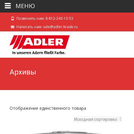
МЕНЮ
Позвонить нам: 8-812-243-13-53
Написать нам: sale@adler-kraski.ru
Архивы
Отображение единственного товара