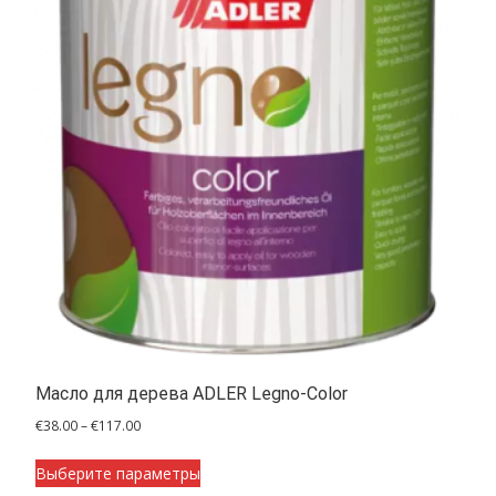
Масло для дерева ADLER Legno-Color
Диапазон
€
38.00
–
€
117.00
цен:
Этот
€38.00
Выберите параметры
товар
–