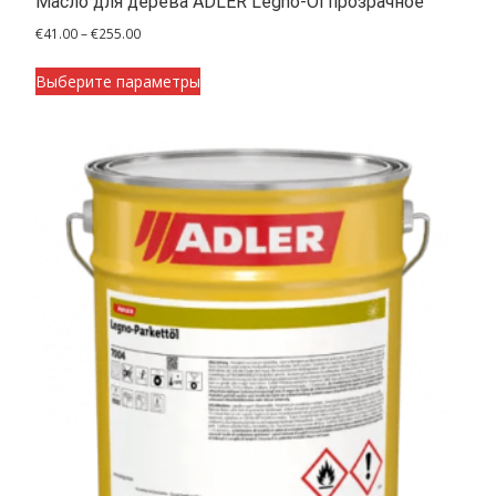
Масло для дерева ADLER Legno-Öl прозрачное
Диапазон
€
41.00
–
€
255.00
цен:
Этот
€41.00
Выберите параметры
товар
–
имеет
€255.00
несколько
вариаций.
Опции
можно
выбрать
на
странице
товара.