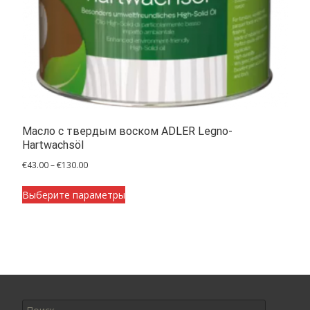
Масло с твердым воском ADLER Legno-
Hartwachsöl
Диапазон
€
43.00
–
€
130.00
цен:
Этот
€43.00
Выберите параметры
товар
–
имеет
€130.00
несколько
вариаций.
Опции
можно
Искать:
выбрать