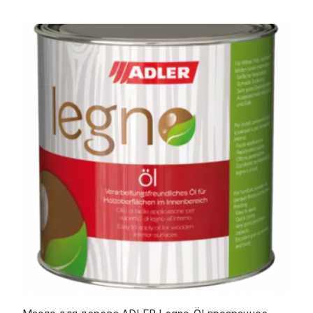
имеет
€117.00
несколько
вариаций.
Опции
можно
выбрать
на
странице
товара.