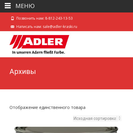
МЕНЮ
Позвонить нам: 8-812-243-13-53
Написать нам: sale@adler-kraski.ru
Архивы
Отображение единственного товара