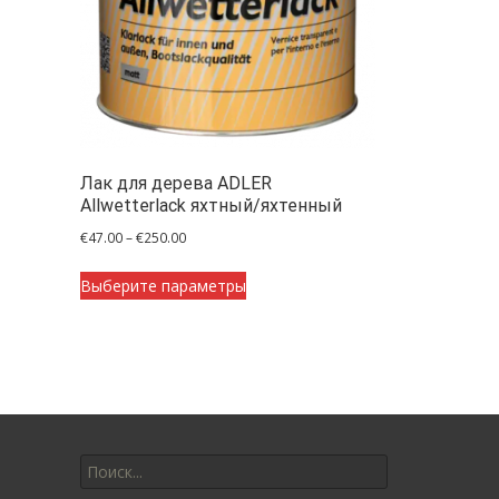
Лак для дерева ADLER
Allwetterlack яхтный/яхтенный
Диапазон
€
47.00
–
€
250.00
цен:
Этот
€47.00
Выберите параметры
товар
–
имеет
€250.00
несколько
вариаций.
Опции
можно
Искать:
выбрать
на