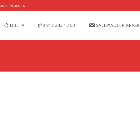
dler-kraski.ru
ЦВЕТА
8 812 243 13 53
SALE@ADLER-KRASK