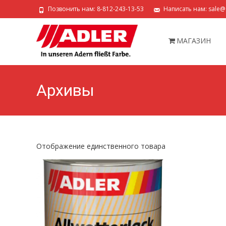
Позвонить нам: 8-812-243-13-53
Написать нам: sale@a
Перейти
к
МАГАЗИН
содержимому
Архивы
Отображение единственного товара